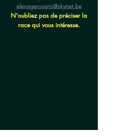
elevagerosaris@skynet.be
N'oubliez pas de préciser la
race qui vous intéresse.