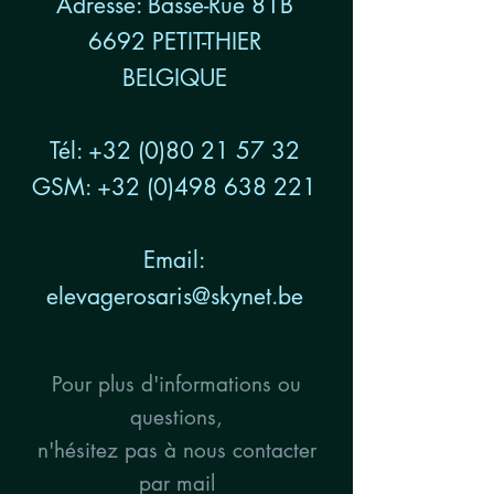
Adresse: Basse-Rue 81B
6692 PETIT-THIER
BELGIQUE
Tél:
+32 (0)80 21 57 32
GSM:
+32 (0)498 638 221
Email:
elevagerosaris@skynet.be
Pour plus d'informations ou
questions,
n'hésitez pas à nous contacter
par mail