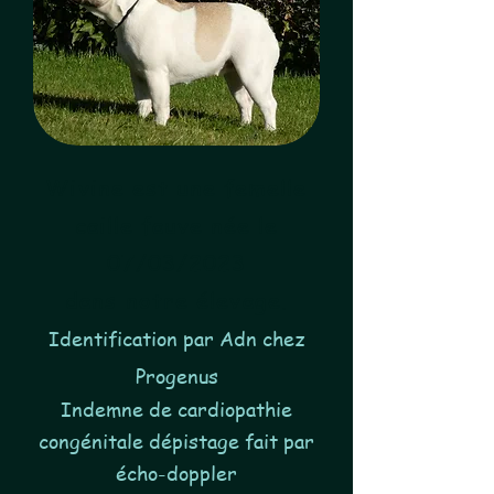
Wivine est une femelle
caille fauve née le
07/03/2023
dans notre élevage.
Identification par Adn chez
Progenus
Indemne de cardiopathie
congénitale dépistage fait par
écho-doppler