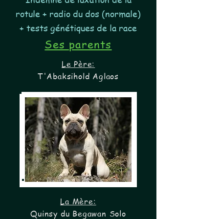
rotule + radio du dos (normale)
+ tests génétiques de la race
Ses parents
Le Père:
T'Abaksihold Aglaos
La Mère:
Quinsy du Begawan Solo