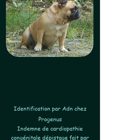
Valentina est une
femelle red fauve née le
23/02/2022
dans notre élevage.
Identification par Adn chez
Progenus
Indemne de cardiopathie
congénitale dépistage fait par