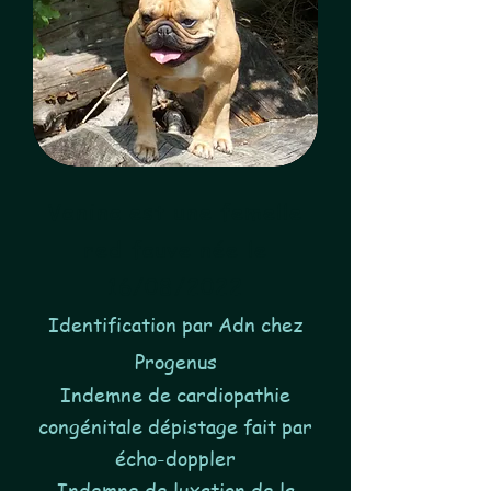
Vanina est une femelle
red fauve née le
16/08/2022
Identification par Adn chez
Progenus
Indemne de cardiopathie
congénitale dépistage fait par
écho-doppler
Indemne de luxation de la